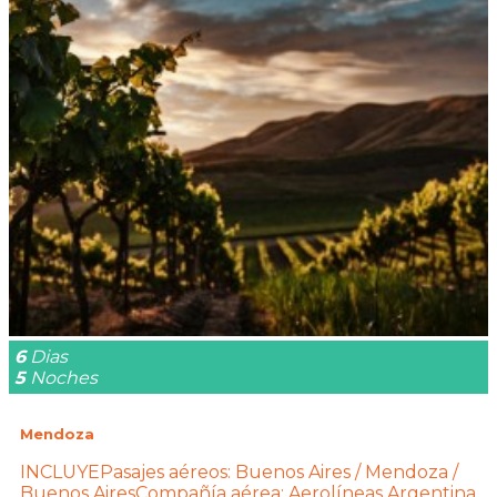
6
Dias
5
Noches
Mendoza
INCLUYEPasajes aéreos: Buenos Aires / Mendoza /
Buenos AiresCompañía aérea: Aerolíneas Argentina