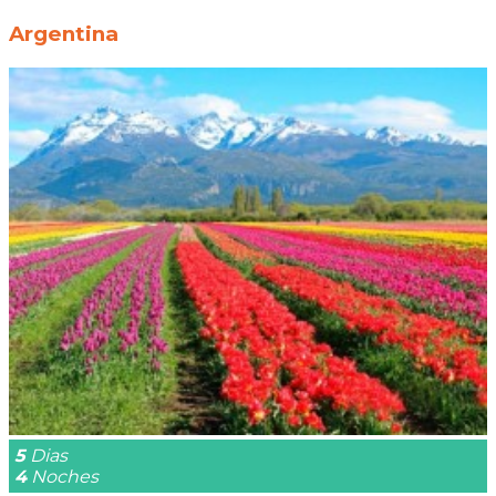
Argentina
5
Dias
4
Noches