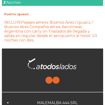
3
Noches
Puerto Iguazú
INCLUYEPasajes aéreos: Buenos Aires / Iguazú /
Buenos Aires Compañía aérea: Aerolíneas
Argentina con carry on Traslados de llegada y
salida en regular desde el aeropuerto al hotel. 03
noches con des...
MALEMALBA 444 SRL