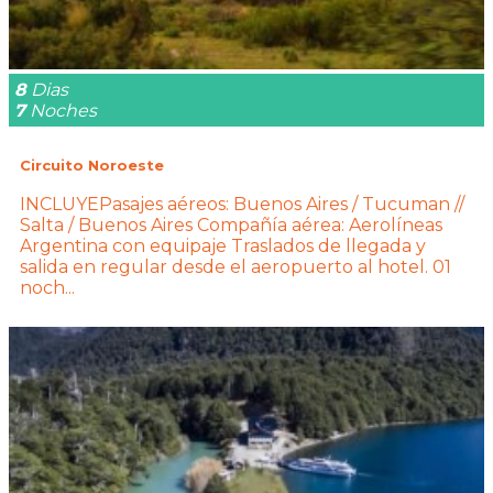
8
Dias
7
Noches
Circuito Noroeste
INCLUYEPasajes aéreos: Buenos Aires / Tucuman //
Salta / Buenos Aires Compañía aérea: Aerolíneas
Argentina con equipaje Traslados de llegada y
salida en regular desde el aeropuerto al hotel. 01
noch...