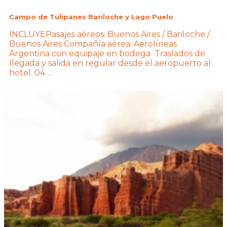
Campo de Tulipanes Bariloche y Lago Puelo
INCLUYEPasajes aéreos: Buenos Aires / Bariloche /
Buenos Aires Compañía aérea: Aerolíneas
Argentina con equipaje en bodega Traslados de
llegada y salida en regular desde el aeropuerto al
hotel. 04 ...