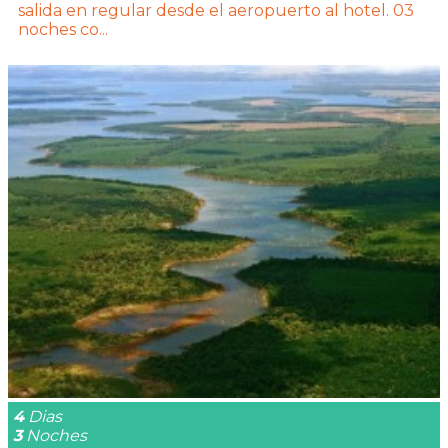
salida en regular desde el aeropuerto al hotel. 03
noches co...
4
Dias
3
Noches