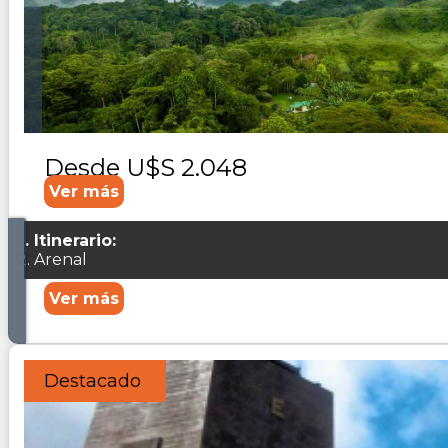
Duración:
8
Días
7
Noches
Pasaje aéreo: Buenos Aires / Costa Rica/ Costa Rica/Buenos
noche de alojamiento en San José 2 noches de alojamiento
Desde
U$S 2.048
Ver más
Itinerario:
Arenal
Ver más
Destacado