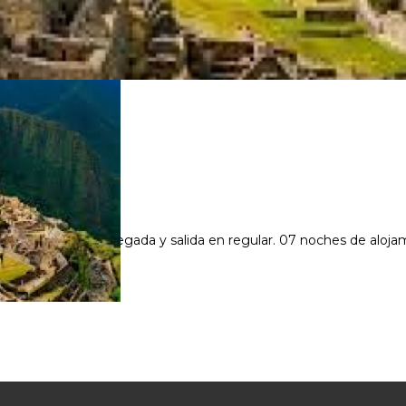
res Traslados de llegada y salida en regular. 07 noches de aloj
card U$S150.000