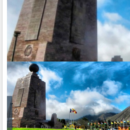
Ecuador
Duración:
7
Días
6
Noches
Pasaje aéreo: Buenos Aires / Lima/ Quito/GalápagosGuayaq
disponibilidad. 2 noches de alojamiento en Quito 3 noches