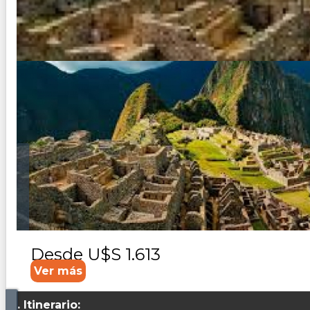
Perú
Duración:
8
Días
7
Noches
Pasaje aéreo: Buenos Aires / Lima / Cusco /Lima/Buenos Ai
en Cusco 2 noches en Lima Asistencia al viajero - Assist 
Desde
U$S 1.613
Ver más
Itinerario: