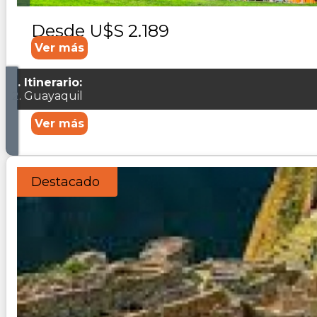
Desde
U$S 2.189
Ver más
Itinerario:
Guayaquil
Ver más
Destacado