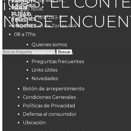
¡UPS! EL CON
Y
FAMILY
4
DÍAS
MALEMALBA 444 SRL
3
NOCHES
LAGO
PLAN
Legajo 16106
PUELO
10
DÍAS
NO SE ENCUEN
CUIT 33-71897283-9
9
NOCHES
5
DÍAS
4
NOCHES
Fray Manuel de Torres 444
08 a 17hs
Quienes somos
Buscar
Nuestros servicios
Preguntas frecuentes
Links útiles
Novedades
Botón de arrepentimiento
Condiciones Generales
Políticas de Privacidad
Defensa al consumidor
Ubicación