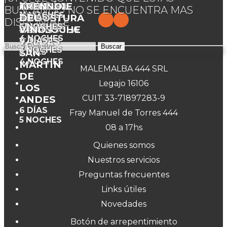
IMPERIAL
12
CALAFATE
MADRYN
CARLOS
LA
IGUAZÚ
ANDINO
TREN
DÍAS
BUSCANDO NO SE ENCUENTRA MAS
11
NOCHES
14
4
CON
DE
ANGOSTURA
4
7
DEL
DÍAS
DÍAS
DÍAS
DÍAS
DISPONIBLE
13
3
3
6
NOCHES
NOCHES
NOCHES
NOCHES
PENÍNSULA
BARILOCHE
5
VINO
DÍAS
4
NOCHES
VALDÉS
Y
4
DÍAS
Buscar
3
NOCHES
5
SAN
DÍAS
4
NOCHES
MARTIN
MALEMALBA 444 SRL
DE
Legajo 16106
LOS
CUIT 33-71897283-9
ANDES
6
DÍAS
Fray Manuel de Torres 444
5
NOCHES
08 a 17hs
Quienes somos
Nuestros servicios
Preguntas frecuentes
Links útiles
Novedades
Botón de arrepentimiento