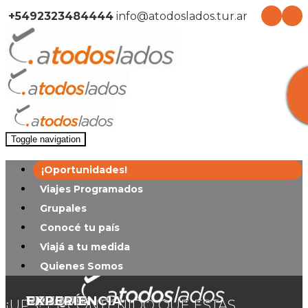
+5492323484444
info@atodoslados.tur.ar
Toggle navigation
¡Oportunidades!
Viajes Programados
Grupales
Conocé tu país
Viajá a tu medida
Quienes Somos
EUROPA
TURQUÍA
EL
PUERTO
SAN
VILLA
PUERTO
CRUCE
EXPERIENCIA
¡UPS! EL CONTENIDO QUE ESTAS